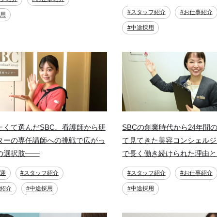
#スタッフ紹介
#お仕事紹介
採用
#中途採用
たくて選んだSBC。看護師から研
SBCの創業時代から24年間
ターの専任講師への挑戦で広がっ
て見てきた美容コンシェルジ
の選択肢——
で長く働き続けられた理由と
歓迎
#スタッフ紹介
#スタッフ紹介
#お仕事紹介
事紹介
#中途採用
#中途採用