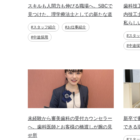
スキルも人間力も伸びる職場へ。SBCで
歯科技
見つけた、理学療法士としての新たな道
内技工
私らし
#スタッフ紹介
#お仕事紹介
#スタ
#中途採用
#中途
未経験から審美歯科の受付カウンセラー
新卒で
へ、歯科医師とお客様の橋渡しが腕の見
できる
せ所
#スタ