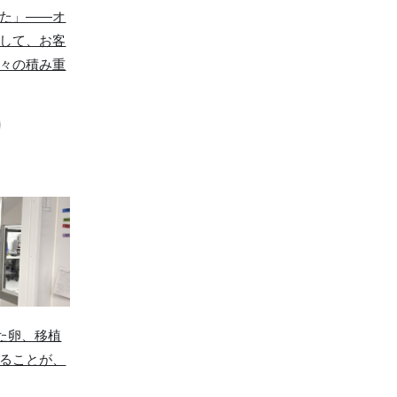
た」——オ
して、お客
々の積み重
た卵、移植
ることが、