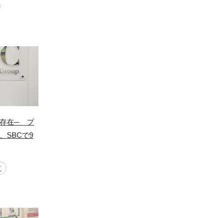
存在─ プ
SBCで9
ド