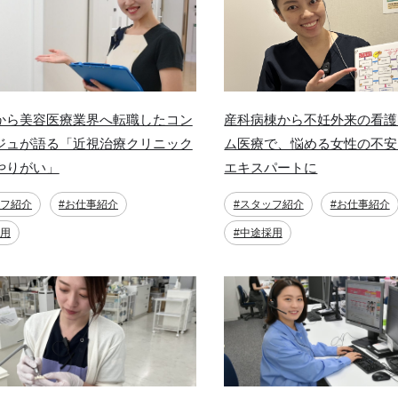
から美容医療業界へ転職したコン
産科病棟から不妊外来の看護
ジュが語る「近視治療クリニック
ム医療で、悩める女性の不安
やりがい」
エキスパートに
ッフ紹介
#お仕事紹介
#スタッフ紹介
#お仕事紹介
採用
#中途採用