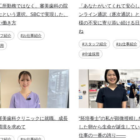
工所勤務ではなく、審美歯科の院
「あなたがいてくれて安心し
士という選択。SBCで実現した、
ンライン通訳（逐次通訳）と
い働き方
様の不安に寄り添い続ける日
ね
ッフ紹介
#お仕事紹介
#スタッフ紹介
#お仕事紹介
採用
#中途採用
審美歯科クリニックに就職。成長
“胚培養士”の私が顕微授精し
環境を求めて
した卵から生命が誕生してい
仕事の一番の誇り——
ッフ紹介
#お仕事紹介