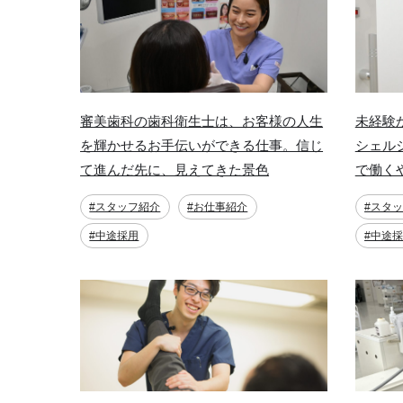
審美歯科の歯科衛生士は、お客様の人生
未経験
を輝かせるお手伝いができる仕事。信じ
シェル
て進んだ先に、見えてきた景色
で働く
#スタッフ紹介
#お仕事紹介
#スタ
#中途採用
#中途