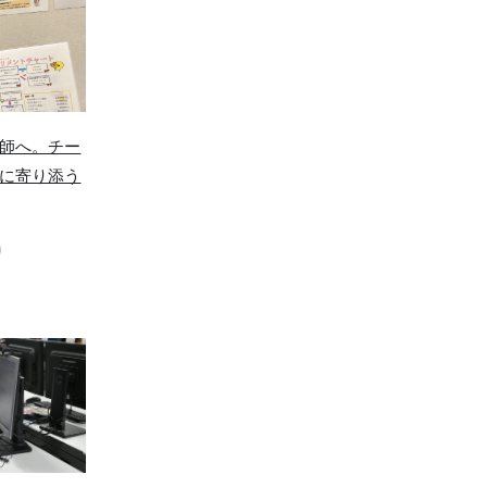
師へ。チー
に寄り添う