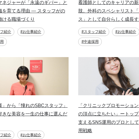
マネジャーが「永遠のギバー」と
看護師としてのキャリアの新
織を育てる理由 ― スタッフがの
肢。外科のスペシャリスト「
働ける職場づくり
ス」として自分らしく成長す
ッフ紹介
#お仕事紹介
#スタッフ紹介
#お仕事紹介
採用
#中途採用
様」から「憧れのSBCスタッフ」
「クリニックプロモーション
好きな美容を一生の仕事に選んだ
の頂点に立ちたい」ートップ
支えるSNS運用のプロとし
用戦略
ッフ紹介
#お仕事紹介