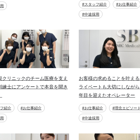
#スタッフ紹介
#お仕事紹介
採用
#中途採用
視クリニックのチーム医療を支え
お客様の求めることを叶える
訓練士にアンケートで本音を聞き
ライベートも大切にしながら、
。
年目を迎えたオペレーター
ッフ紹介
#お仕事紹介
#お仕事紹介
#理念エピソー
採用
#中途採用