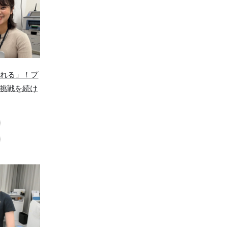
なれる」！プ
挑戦を続け