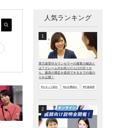
人気ランキング
実力派受付カウンセラーの接客の秘訣と
は？クレームやお叱りだらけの日々か
ら、最高の満足を提供できるまでの道の
りを公開！
#スタッフ紹介
#お仕事紹介
#中途採用