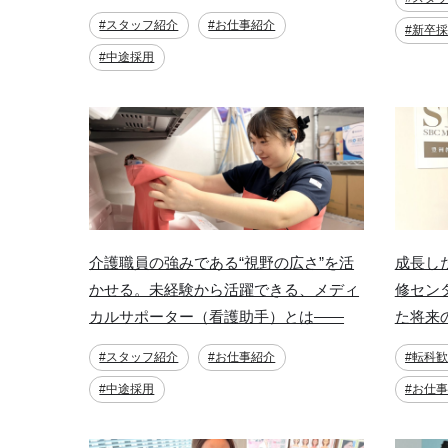
#スタッフ紹介
#お仕事紹介
#新卒
#中途採用
介護職員の強みである“視野の広さ”を活
成長し
かせる。未経験から活躍できる、メディ
修セン
カルサポーター（看護助手）とは――
た将来
#スタッフ紹介
#お仕事紹介
#転科
#中途採用
#お仕