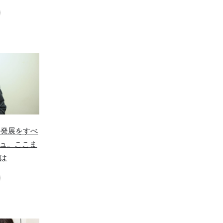
の発展をすべ
ュ。ここま
は