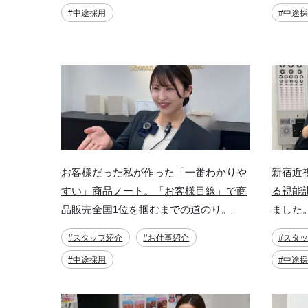
#中途採用
#中途
お客様だった私が作った「一番わかりや
新宿近
すい」商品ノート。「お客様目線」で商
る視能
品販売全国1位を掴むまでの道のり。
ました
#スタッフ紹介
#お仕事紹介
#スタ
#中途採用
#中途