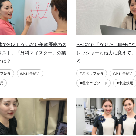
全体で20人しかいない美容医療のス
SBCなら「なりたい自分に
リスト、「外科マイスター」の業
レッシャーも活力に変えて、
とは？
る――
ッフ紹介
#お仕事紹介
#スタッフ紹介
#お仕事紹介
採用
#理念エピソード
#中途採用