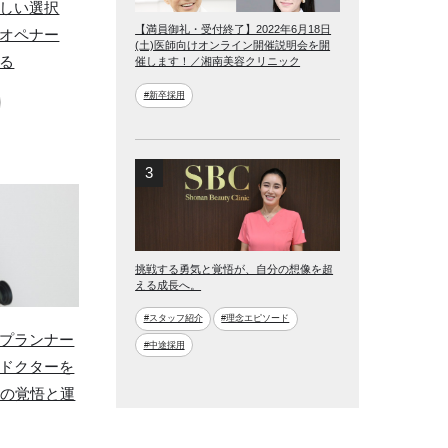
しい選択
【満員御礼・受付終了】2022年6月18日
オペナー
(土)医師向けオンライン開催説明会を開
る
催します！／湘南美容クリニック
#新卒採用
挑戦する勇気と覚悟が、自分の想像を超
える成長へ。
#スタッフ紹介
#理念エピソード
プランナー
#中途採用
ドクターを
ての覚悟と運