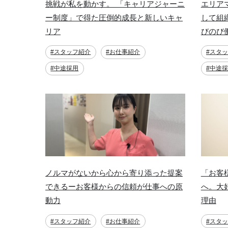
挑戦が私を動かす。 「キャリアジャーニ
エリア
ー制度」で得た圧倒的成長と新しいキャ
して組
リア
びのび
#スタッフ紹介
#お仕事紹介
#スタ
#中途採用
#中途
ノルマがないから心から寄り添った提案
「お客
できるーお客様からの信頼が仕事への原
へ。大
動力
理由
#スタッフ紹介
#お仕事紹介
#スタ