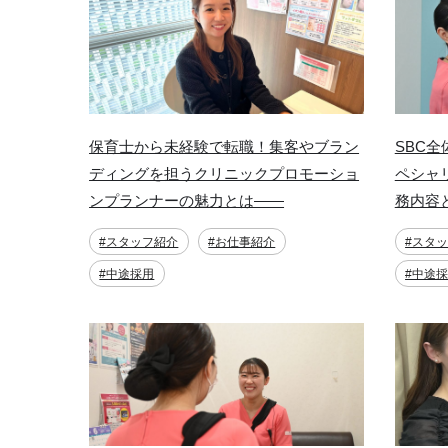
保育士から未経験で転職！集客やブラン
SBC
ディングを担うクリニックプロモーショ
ペシャ
ンプランナーの魅力とは――
務内容
#スタッフ紹介
#お仕事紹介
#スタ
#中途採用
#中途