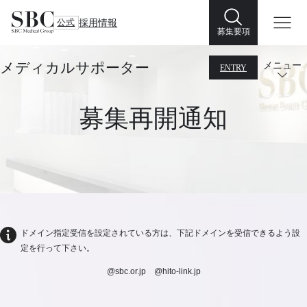
公式
採用情報
募集要項
メディカルサポーター
メニュー
ENTRY
募集再開通知
ドメイン指定受信を設定されている方は、下記ドメインを受信できるよう設
定を行って下さい。
@sbc.or.jp @hito-link.jp