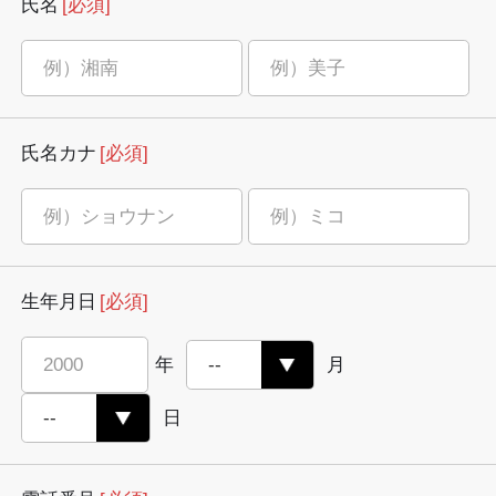
氏名
[必須]
氏名カナ
[必須]
生年月日
[必須]
年
月
日