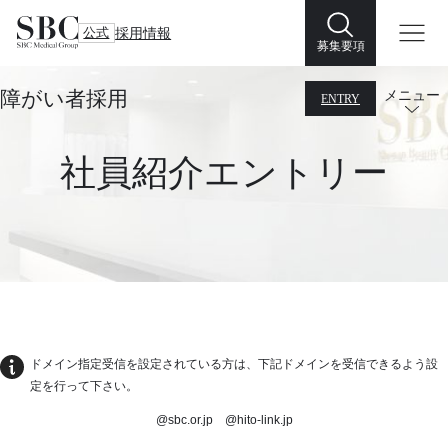
公式
採用情報
募集要項
障がい者採用
メニュー
ENTRY
社員紹介エントリー
ドメイン指定受信を設定されている方は、下記ドメインを受信できるよう設
定を行って下さい。
@sbc.or.jp @hito-link.jp