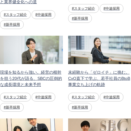
と業界健全化への道
#スタッフ紹介
#中途採用
#スタッフ紹介
#中途採用
#新卒採用
#新卒採用
現場を知るから強い。経営の根幹
未経験から「ゼロイチ」に挑む。
を担う20代が語る、SBCの圧倒的
CxO直下で学ぶ、若手社員のBtoB
な成長環境と未来予想
事業立ち上げの軌跡
#スタッフ紹介
#中途採用
#スタッフ紹介
#中途採用
#新卒採用
#新卒採用