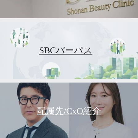
SBCパーパス
配属先/CxO紹介