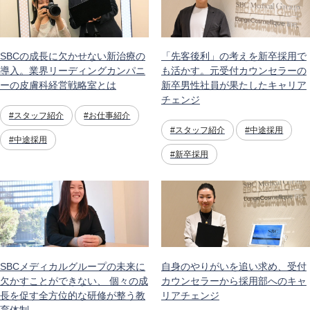
SBCの成長に欠かせない新治療の
「先客後利」の考えを新卒採用で
導入。業界リーディングカンパニ
も活かす。元受付カウンセラーの
ーの皮膚科経営戦略室とは
新卒男性社員が果たしたキャリア
チェンジ
#スタッフ紹介
#お仕事紹介
#スタッフ紹介
#中途採用
#中途採用
#新卒採用
SBCメディカルグループの未来に
自身のやりがいを追い求め、受付
欠かすことができない、 個々の成
カウンセラーから採用部へのキャ
長を促す全方位的な研修が整う教
リアチェンジ