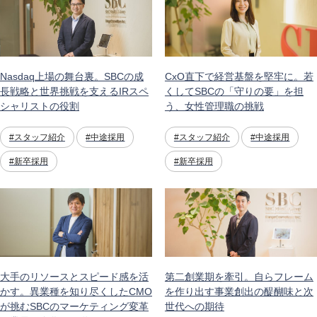
Nasdaq上場の舞台裏。SBCの成
CxO直下で経営基盤を堅牢に。若
長戦略と世界挑戦を支えるIRスペ
くしてSBCの「守りの要」を担
シャリストの役割
う、女性管理職の挑戦
#スタッフ紹介
#中途採用
#スタッフ紹介
#中途採用
#新卒採用
#新卒採用
大手のリソースとスピード感を活
第二創業期を牽引。自らフレーム
かす。異業種を知り尽くしたCMO
を作り出す事業創出の醍醐味と次
が挑むSBCのマーケティング変革
世代への期待