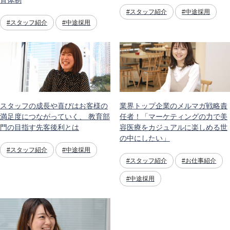
育体制
#スタッフ紹介
#中途採用
#スタッフ紹介
#中途採用
スタッフの成長や喜びはお客様の
業界トップ企業のメルマガ戦略責
満足度につながっていく、 教育部
任者！「マーケティングの力で美
門の目指す先客後利とは
容医療をカジュアルに楽しめる世
の中にしたい」
#スタッフ紹介
#中途採用
#スタッフ紹介
#お仕事紹介
#中途採用