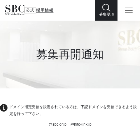
公式
採用情報
募集要項
募集再開通知
ドメイン指定受信を設定されている方は、下記ドメインを受信できるよう設
定を行って下さい。
@sbc.or.jp @hito-link.jp