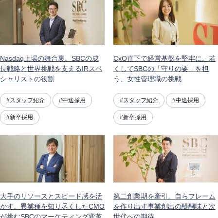
Nasdaq上場の舞台裏。SBCの成
CxO直下で経営基盤を堅牢に。若
長戦略と世界挑戦を支えるIRスペ
くしてSBCの「守りの要」を担
シャリストの役割
う、女性管理職の挑戦
#スタッフ紹介
#中途採用
#スタッフ紹介
#中途採用
#新卒採用
#新卒採用
大手のリソースとスピード感を活
第二創業期を牽引。自らフレーム
かす。異業種を知り尽くしたCMO
を作り出す事業創出の醍醐味と次
が挑むSBCのマーケティング変革
世代への期待