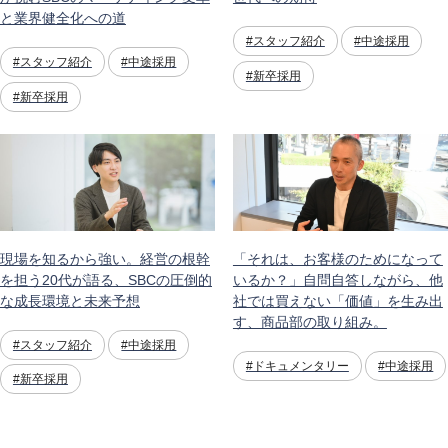
と業界健全化への道
#スタッフ紹介
#中途採用
#スタッフ紹介
#中途採用
#新卒採用
#新卒採用
現場を知るから強い。経営の根幹
「それは、お客様のためになって
を担う20代が語る、SBCの圧倒的
いるか？」自問自答しながら、他
な成長環境と未来予想
社では買えない「価値」を生み出
す、商品部の取り組み。
#スタッフ紹介
#中途採用
#ドキュメンタリー
#中途採用
#新卒採用