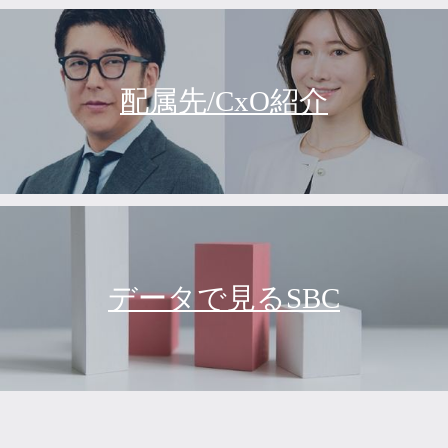
配属先/CxO紹介
データで見るSBC