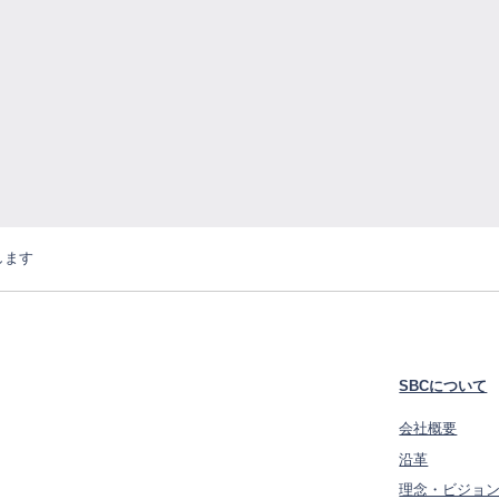
します
SBCについて
会社概要
沿革
理念・ビジョ