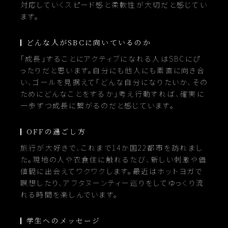
対応していくスピード感と柔軟性が大切だと感じてい
ます。
どんな人がSBCに向いているのか
「成長」することにアクティブになれる人はSBCにぴ
ったりだと思います。自分にも他人にも素直に向き合
い、ゴールを見据えて「どんな自分になりたいか、その
ためにどんなことをするか」考え行動すれば、確実に
一歩ずつ成長に繋がるのだと感じています。
OFFの過ごし方
旅行が大好きで、これまで14か国22都市を訪れまし
た。現地の人や衣食住に触れるたび、新しい刺激や価
値観に出会えてワクワクします。最近はホットヨガで
瞑想したり、アフタヌーンティー巡りをしてゆっくり流
れる時間を楽しんでいます。
学生へのメッセージ