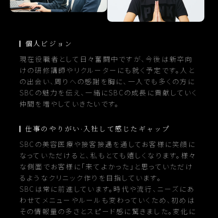
個人ビジョン
現在役職者として日々奮闘中ですが、今後は新卒向
けの研修講師やリクルーターにも就く予定です。人と
の出会い、周りへの感謝を胸に、一人でも多くの方に
SBCの魅力を伝え、一緒にSBCの成長に貢献していく
仲間を増やしていきたいです。
仕事のやりがい·入社して感じたギャップ
SBCの美容医療や接客接遇を通してお客様に笑顔に
なっていただけると、私もとても嬉しくなります。様々
な側面でお客様に「来てよかった」と思っていただけ
るようなクリニック作りを目指しています。
SBCは常に前進しています。時代や流行、ニーズにあ
わせてメニューやルールも変わっていくため、初めは
その情報量の多さとスピード感に驚きました。変化に