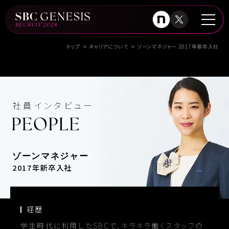
トップ
キャリアについて
ゾーンマネジャー 2017年新卒入社
社員インタビュー
経営理念
創業者メッセージ
歴史
会社概要
ゾーンマネジャー
2017年新卒入社
数字で見るSBC
キャリアについて
100人インタビュー
研修制度
仕事紹介
福利厚生
経歴
学生時代に利用したSBCで、キラキラ働くスタッフの