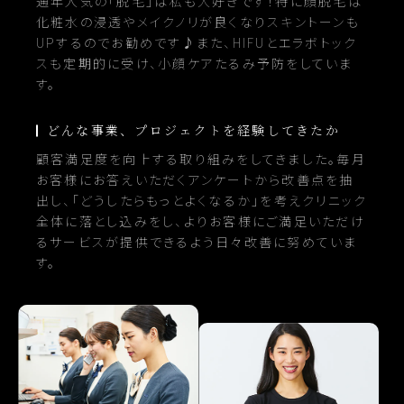
通年人気の「脱毛」は私も大好きです！特に顔脱毛は
化粧水の浸透やメイクノリが良くなりスキントーンも
UPするのでお勧めです♪また、HIFUとエラボトック
スも定期的に受け、小顔ケアたるみ予防をしていま
す。
どんな事業、プロジェクトを経験してきたか
顧客満足度を向上する取り組みをしてきました。毎月
お客様にお答えいただくアンケートから改善点を抽
出し、「どうしたらもっとよくなるか」を考えクリニック
全体に落とし込みをし、よりお客様にご満足いただけ
るサービスが提供できるよう日々改善に努めていま
す。