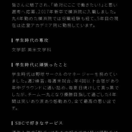
皆さんに魅了され、「絶対にここで働きたい！」と思い
選考ステップ
よくある質問
選考へ応募、2017年新卒で横浜院に入職しました。
募集要項
丸4年勤めた横浜院では役職経験も経て、5年目の現
在は辻堂アカデミア院に勤務しています。
学生時代の専攻
文学部 英米文学科
学生時代に頑張ったこと
学生時代は野球サークルのマネージャーを務めてい
ました。週2練習、毎週末試合、年4回以上合宿があり
年中グラウンドに通い詰め、毎夏日焼けして真っ黒で
したが、チーム一丸となり優勝目指して過ごした4年
間は笑いあり涙あり感動あり、全て最高の思い出で
す。
SBCで好きなサービス