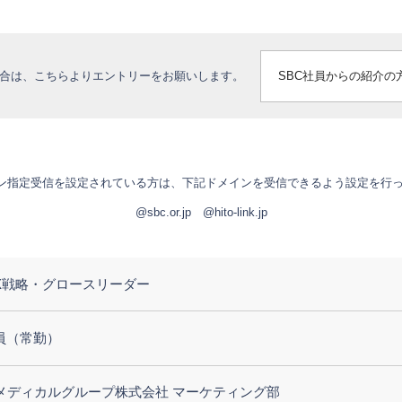
SBC社員からの紹介の
合は、こちらよりエントリーをお願いします。
ン指定受信を設定されている方は、下記ドメインを受信できるよう設定を行
@sbc.or.jp @hito-link.jp
/UX戦略・グロースリーダー
員（常勤）
Cメディカルグループ株式会社 マーケティング部