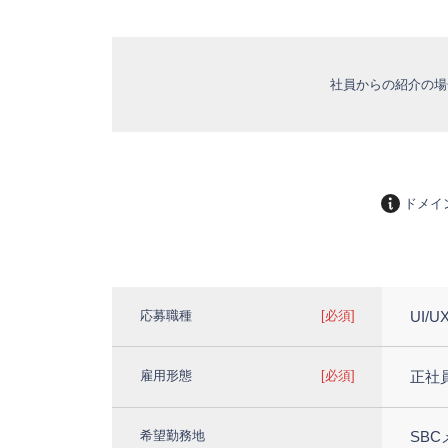
社員からの紹介の場
ドメイ
応募職種
[必須]
UI
雇用形態
[必須]
正社
希望勤務地
SB