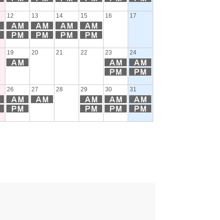
12
13
14
15
16
17
15
16
17
19
20
21
22
23
24
22
23
24
26
27
28
29
30
31
29
30