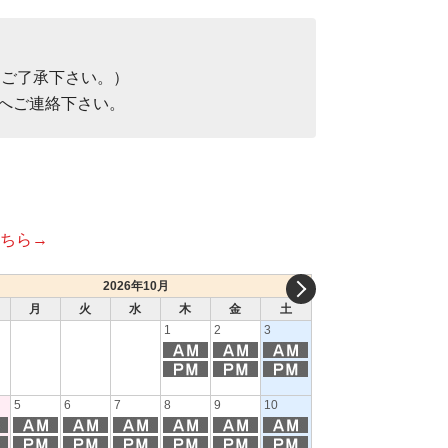
。ご了承下さい。）
へご連絡下さい。
ちら→
2026年10月
月
火
水
木
金
土
日
月
1
2
3
1
2
3
5
6
7
8
9
10
8
9
10