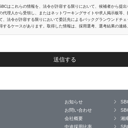
SBCはこれらの情報を、法令が許容する限りにおいて、候補者から提
の代理人から受領し、またはネットワーキングサイトや求人掲示板等、
て、法令が許容する限りにおいて委託先によるバックグランウンドチェ
得するケースがあります。取得した情報は、採用選考、選考結果の連絡
し、SBCの
プライバシーポリシー
に従い管理します。
※入力情報はSSL技術により暗号化して送信されます。
送信する
お知らせ
S
お問い合わせ
S
会社概要
湘
中途採用比率
S