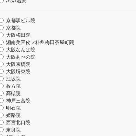
AGA治療
京都駅ビル院
京都院
大阪梅田院
湘南美容皮フ科® 梅田茶屋町院
大阪なんば院
大阪あべの院
大阪京橋院
大阪堺東院
江坂院
枚方院
高槻院
神戸三宮院
明石院
姫路院
西宮北口院
奈良院