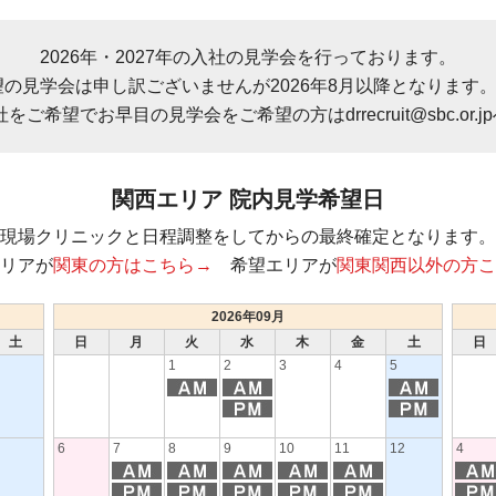
2026年・2027年の入社の見学会を行っております。
希望の見学会は申し訳ございませんが2026年8月以降となります
入社をご希望でお早目の見学会をご希望の方は
drrecruit@sbc.or.jp
関西エリア 院内見学希望日
現場クリニックと日程調整をしてからの最終確定となります。
リアが
関東の方はこちら→
希望エリアが
関東関西以外の方こ
2026年09月
土
日
月
火
水
木
金
土
日
1
2
3
4
5
6
7
8
9
10
11
12
4