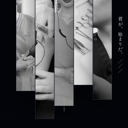
君が、始まりだ。
／／／
SCROLL