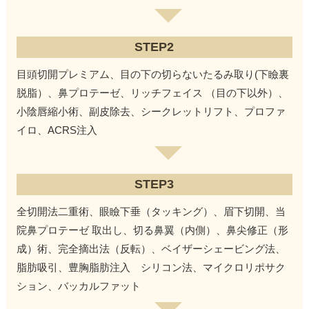
STEP2
目頭切開プレミアム、目の下の切らないたるみ取り(下瞼裏
脱脂）、鼻プロテーゼ、リッチフェイス （目の下以外）、
小陰唇縮小術、副皮除去、シークレットリフト、プロファ
イロ、ACRS注入
STEP3
全切開法二重術、眼瞼下垂（タッキング）、眉下切開、当
院鼻プロテーゼ 取出し、切る鼻翼（内側）、鼻尖修正（形
成）術、完全摘出法（反転）、ベイザーシェービング法、
脂肪吸引、豊胸脂肪注入 シリコン法、マイクロリポサク
ション、バッカルファット