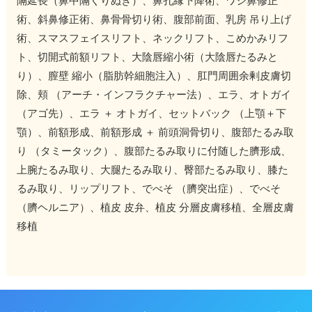
隔延長（鼻中隔くりぬき）、鼻孔縁下降術、ワシ鼻修正
術、斜鼻修正術、鼻骨骨切り術、腹部前面、乳房 吊り上げ
術、スマスフェイスリフト、ネックリフト、こめかみリフ
ト、切開式前額リフト、大陰唇縮小術（大陰唇たるみと
り）、膣壁 縮小（脂肪幹細胞注入）、肛門周囲余剰皮膚切
除、頬 （アーチ・インフラクチャー法）、エラ、オトガイ
（アゴ先）、エラ ＋ オトガイ、セットバック （上顎＋下
顎）、前額形成、前額形成 ＋ 前頭洞骨切り、腹部たるみ取
り （タミータック）、腹部たるみ取りに付随した臍形成、
上腕たるみ取り、大腿たるみ取り、臀部たるみ取り、膝た
るみ取り、リップリフト、でべそ （臍突出症）、でべそ
（臍ヘルニア）、植皮 皮弁、植皮 分層皮膚移植、全層皮膚
移植