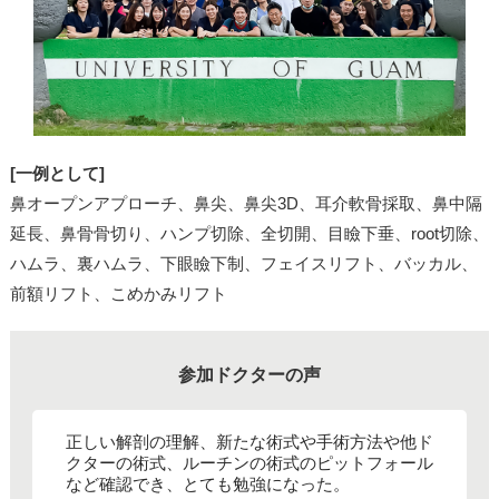
[一例として]
鼻オープンアプローチ、鼻尖、鼻尖3D、耳介軟骨採取、鼻中隔
延長、鼻骨骨切り、ハンプ切除、全切開、目瞼下垂、root切除、
ハムラ、裏ハムラ、下眼瞼下制、フェイスリフト、バッカル、
前額リフト、こめかみリフト
参加ドクターの声
正しい解剖の理解、新たな術式や手術方法や他ド
クターの術式、ルーチンの術式のピットフォール
など確認でき、とても勉強になった。