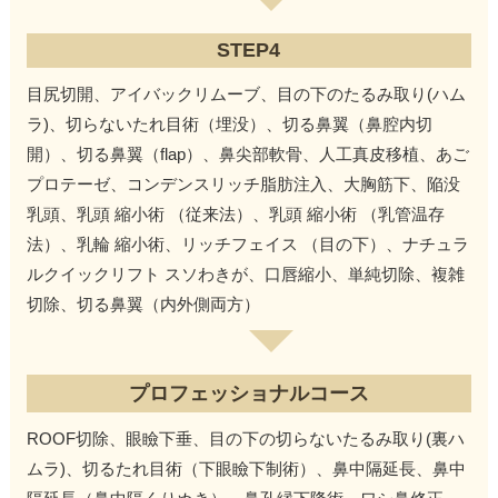
STEP4
目尻切開、アイバックリムーブ、目の下のたるみ取り(ハム
ラ)、切らないたれ目術（埋没）、切る鼻翼（鼻腔内切
開）、切る鼻翼（flap）、鼻尖部軟骨、人工真皮移植、あご
プロテーゼ、コンデンスリッチ脂肪注入、大胸筋下、陥没
乳頭、乳頭 縮小術 （従来法）、乳頭 縮小術 （乳管温存
法）、乳輪 縮小術、リッチフェイス （目の下）、ナチュラ
ルクイックリフト スソわきが、口唇縮小、単純切除、複雑
切除、切る鼻翼（内外側両方）
プロフェッショナルコース
ROOF切除、眼瞼下垂、目の下の切らないたるみ取り(裏ハ
ムラ)、切るたれ目術（下眼瞼下制術）、鼻中隔延長、鼻中