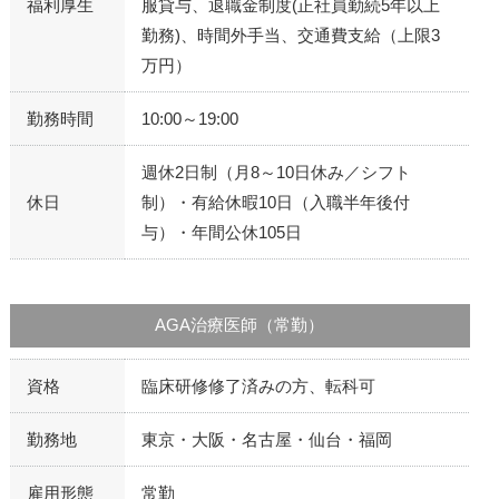
福利厚生
服貸与、退職金制度(正社員勤続5年以上
勤務)、時間外手当、交通費支給（上限3
万円）
勤務時間
10:00～19:00
週休2日制（月8～10日休み／シフト
休日
制）・有給休暇10日（入職半年後付
与）・年間公休105日
AGA治療医師（常勤）
資格
臨床研修修了済みの方、転科可
勤務地
東京・大阪・名古屋・仙台・福岡
雇用形態
常勤