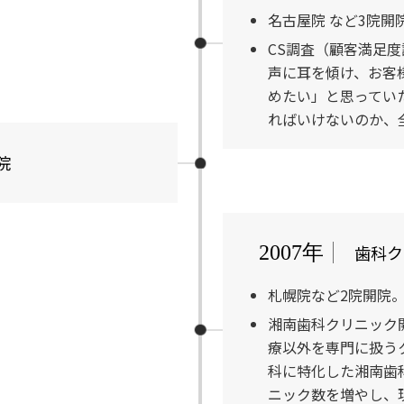
名古屋院 など3院
CS調査（顧客満足
声に耳を傾け、お客
めたい」と思ってい
ればいけないのか、
院
歯科ク
2007年
札幌院など2院開院
湘南歯科クリニック
療以外を専門に扱う
科に特化した湘南歯
ニック数を増やし、