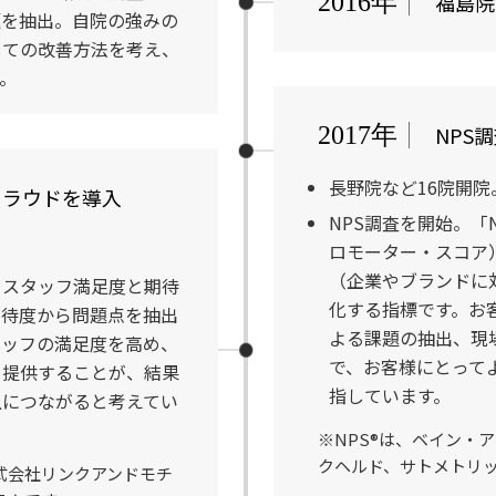
福島院
2016年
題を抽出。自院の強みの
しての改善方法を考え、
。
NPS
2017年
長野院など16院開院
クラウドを導入
NPS調査を開始。「Net
ロモーター・スコア
（企業やブランドに
。スタッフ満足度と期待
化する指標です。お
期待度から問題点を抽出
よる課題の抽出、現
タッフの満足度を高め、
で、お客様にとって
を提供することが、結果
指しています。
上につながると考えてい
※NPS®は、ベイン・
クヘルド、サトメトリ
式会社リンクアンドモチ