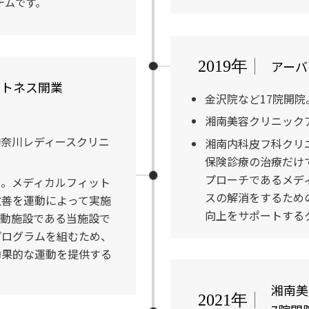
テムです。
アーバ
2019年
ットネス開業
金沢院など17院開院
湘南美容クリニック
神奈川レディースクリニ
湘南内科皮フ科クリ
保険診療の治療だけ
プローチであるメデ
業。メディカルフィット
スの解消をするため
改善を運動によって実施
向上をサポートする
運動施設である当施設で
プログラムを組むため、
効果的な運動を提供する
湘南美
2021年