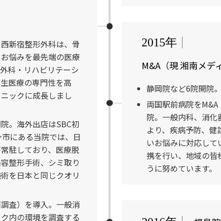
2015年
。西新宿整形外科は、骨
るお悩みを最先端の医療
M&A（現 湘南メ
形外科・リハビリテーシ
再生医療の専門性を高
静岡院など6院開院
リニックに成長しまし
両国駅前病院をM&A
院。一般内科、消化
院。海外出店はSBC初
より、疾病予防、健
ン市にある当院では、日
いお悩みに対応して
が常駐しており、医療脱
携を行い、地域の皆
美容整形手術、シミ取り
うに努めています。
施術を日本と同じクオリ
面調査）を導入。一般消
ック内の環境を調査する