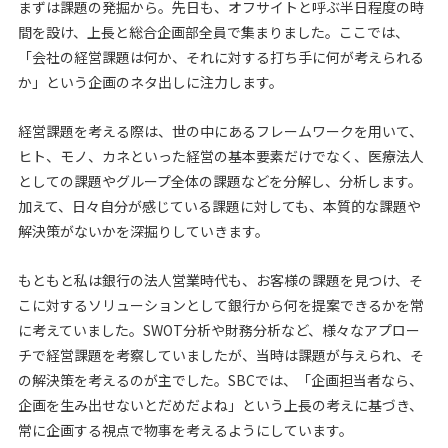
まずは課題の発掘から。先日も、オフサイトと呼ぶ半日程度の時
間を設け、上長と総合企画部全員で集まりました。ここでは、
「会社の経営課題は何か、それに対する打ち手に何が考えられる
か」という企画のネタ出しに注力します。
経営課題を考える際は、世の中にあるフレームワークを用いて、
ヒト、モノ、カネといった経営の基本要素だけでなく、医療法人
としての課題やグループ全体の課題などを分解し、分析します。
加えて、日々自分が感じている課題に対しても、本質的な課題や
解決策がないかを深掘りしていきます。
もともと私は銀行の法人営業時代も、お客様の課題を見つけ、そ
こに対するソリューションとして銀行から何を提案できるかを常
に考えていました。SWOT分析や財務分析など、様々なアプロー
チで経営課題を考察していましたが、当時は課題が与えられ、そ
の解決策を考えるのが主でした。SBCでは、「企画担当者なら、
企画を生み出せないとだめだよね」という上長の考えに基づき、
常に企画する視点で物事を考えるようにしています。