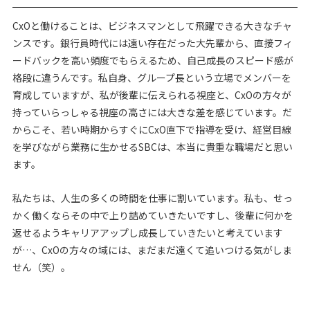
CxOと働けることは、ビジネスマンとして飛躍できる大きなチャ
ンスです。銀行員時代には遠い存在だった大先輩から、直接フィ
ードバックを高い頻度でもらえるため、自己成長のスピード感が
格段に違うんです。私自身、グループ長という立場でメンバーを
育成していますが、私が後輩に伝えられる視座と、CxOの方々が
持っていらっしゃる視座の高さには大きな差を感じています。だ
からこそ、若い時期からすぐにCxO直下で指導を受け、経営目線
を学びながら業務に生かせるSBCは、本当に貴重な職場だと思い
ます。
私たちは、人生の多くの時間を仕事に割いています。私も、せっ
かく働くならその中で上り詰めていきたいですし、後輩に何かを
返せるようキャリアアップし成長していきたいと考えています
が…、CxOの方々の域には、まだまだ遠くて追いつける気がしま
せん（笑）。