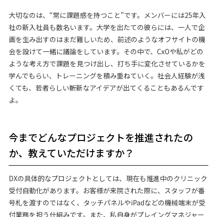
大切なのは、“常に課題感を持つこと”です。メンバーには25年入
社の新入社員も数名います。大学を出たての彼らには、一人で企
画を生み出すのはまだ難しいため、前述のようなオフサイトの機
会を設けて一緒に議論をしています。その中で、CxOや私がどの
ような考え方で課題を見つけ出し、打ち手に変化させているかを
学んでもらい、トレーニングを積み重ねていく。社会人経験が浅
くても、若者らしい斬新なアイデアが出てくることもあるんです
よ。
今までどんなプロジェクトを推進されたの
か、教えていただけますか？
DXの具体的なプロジェクトとしては、現在も推進中のクリニック
受付自動化があります。お客様が来院された際に、スタッフが番
号札を渡すのではなく、タッチパネルやiPadなどの機械端末が受
付業務を担う仕組みです。また、私自身がプレイングマネジャー