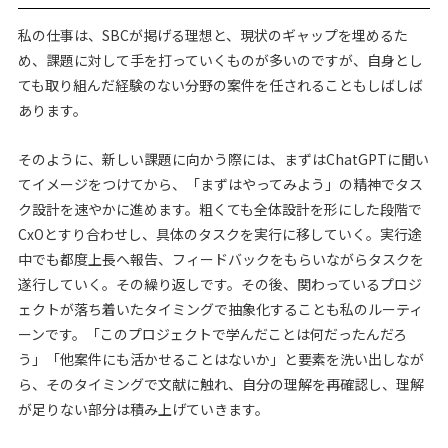
私の仕事は、SBCが掲げる理想と、現状のギャップを埋めるた
め、課題に対して手を打っていくものが多いのですが、自身とし
ても取り組んだ経験のない分野の案件を任されることもしばしば
あります。
そのように、新しい課題に向かう際には、まずはChatGPTに聞い
てイメージをつけてから、「まずはやってみよう」の精神でタス
ク設計を速やかに進めます。粗くても全体設計を形にした段階で
CxOとすり合わせし、具体のタスクを実行に移していく。実行途
中でも都度上長へ報告、フィードバックをもらいながらタスクを
遂行していく。その繰り返しです。その後、関わっているプロジ
ェクトが落ち着いたタイミングで抽象化することも私のルーティ
ーンです。「このプロジェクトで学んだことは何だったんだろ
う」「他案件にも活かせることはないか」と要素を洗い出しなが
ら、そのタイミングで文献に触れ、自分の理解を再確認し、理解
が足りない部分は積み上げていきます。