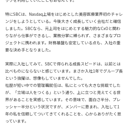
特にSBCは、Nasdaq上場をはじめとした美容医療業界初のチャレ
ンジをしようとしている。今後大きく成長していく会社だと確信
しました。SBCなら、元上司をはじめとする魅力的なCxOと関わ
りながら仕事ができるし、業務分掌に縛られず、さまざまなプロ
ジェクトに携われます。財務基盤も安定している点も、入社の重
要な決め手となりました。
実際に入社してみて、SBCで得られる成長スピードは、以前とは
比べものにならないと感じています。まさか入社1年でグループ長
という抜擢は、想像もしていませんでした。
社歴が短い中での管理職就任は、私にとっても大きな挑戦でした
が、「立場は人をつくる」という通り、上に立つと見えてくる世
界があることを実感しています。その意味で、面白さ半分、プレ
ッシャー半分という状況ですが、メンバーに恵まれ、入社して1
年の私を信頼してついてきてくれることを、心からありがたく思
っています。