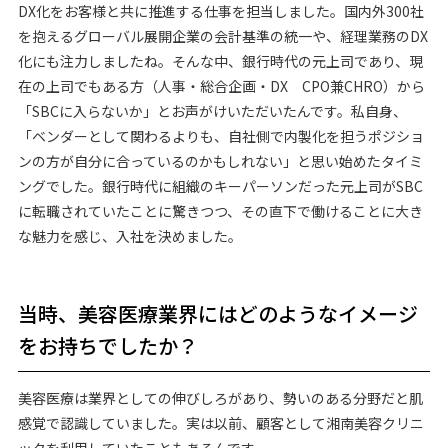
DX化をお客様と共に推進する仕事を担当しました。国内外300社
を抱えるグローバル展開企業の会計基準の統一や、経理業務のDX
化にも注力しましたね。そんな中、銀行時代の元上司であり、現
在の上司でもある方（人事・総合企画・DX CPO兼CHRO）から
「SBCに入らないか」とお声がけいただいたんです。私自身、
「ベンダーとして関わるよりも、自社側で内製化を担うポジショ
ンの方が自分に合っているのかもしれない」と思い始めたタイミ
ングでした。銀行時代に組織のキーパーソンだった元上司がSBC
に転職されていたことに驚きつつ、その直下で働けることに大き
な魅力を感じ、入社を決めました。
当時、美容医療業界にはどのようなイメージ
をお持ちでしたか？
美容医療は業界としての伸びしろがあり、勢いのある分野だと肌
感覚で認識していました。実は以前、顧客として湘南美容クリニ
ックを利用していたこともあるんです。