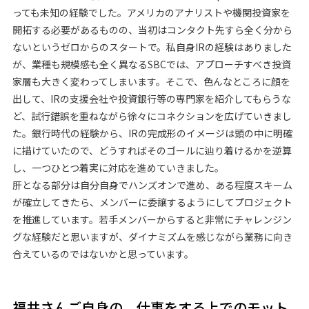
っても未知の経験でした。アメリカのアナリストや機関投資家を
開拓する必要があるものの、当初はコンタクト先すら全く分から
ないというゼロからのスタートで。私自身IRの経験はありました
が、業種も規模感も全く異なるSBCでは、アプローチすべき投資
家層も大きく変わってしまいます。そこで、色んなところに顔を
出して、IRの支援会社や投資銀行等の専門家を紹介してもらうな
ど、試行錯誤を重ねながら徐々にコネクションを広げていきまし
た。銀行時代の経験から、IRの完成形のイメージは頭の中に明確
に描けていたので、どうすればそのゴールに辿り着けるかを逆算
し、一つひとつ着実に対応を進めていきました。
肝となる部分は自分自身でハンズオンで進め、ある程度スキーム
が確立してきたら、メンバーに委譲するようにしてプロジェクト
を推進しています。若手メンバーからすると非常にチャレンジン
グな経験だと思いますが、ダイナミズムを感じながら業務に向き
合えているのではないかと思っています。
福井さんご自身の、仕事をする上でのモット