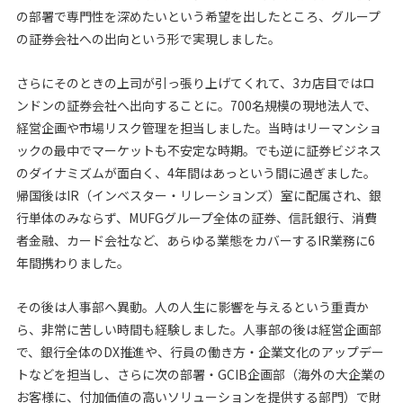
の部署で専門性を深めたいという希望を出したところ、グループ
の証券会社への出向という形で実現しました。
さらにそのときの上司が引っ張り上げてくれて、3カ店目ではロ
ンドンの証券会社へ出向することに。700名規模の現地法人で、
経営企画や市場リスク管理を担当しました。当時はリーマンショ
ックの最中でマーケットも不安定な時期。でも逆に証券ビジネス
のダイナミズムが面白く、4年間はあっという間に過ぎました。
帰国後はIR（インベスター・リレーションズ）室に配属され、銀
行単体のみならず、MUFGグループ全体の証券、信託銀行、消費
者金融、カード会社など、あらゆる業態をカバーするIR業務に6
年間携わりました。
その後は人事部へ異動。人の人生に影響を与えるという重責か
ら、非常に苦しい時間も経験しました。人事部の後は経営企画部
で、銀行全体のDX推進や、行員の働き方・企業文化のアップデー
トなどを担当し、さらに次の部署・GCIB企画部（海外の大企業の
お客様に、付加価値の高いソリューションを提供する部門）で財