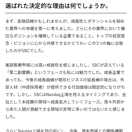
選ばれた決定的な理由は何でしょうか。
まず、金融目線かもしれませんが、成長性とポテンシャルを秘め
た業界への参画を第一に考えました。さらにその業界において優
位なポジションを確保している企業であること。トップの経営理
念・ビジョンに心から共感できるかどうか――。この3つの軸に合致
したのがSBCでした。
美容医療市場には高い成長性を感じましたし、SBCが迎えている
「第二創業期」というフェーズも私には魅力でした。成長企業で
あっても、今後の成長曲線が既存ビジネスの延長線の場合は、外
部人材（中途採用者）が提供できる付加価値は限定的になりがち
です。しかし、SBCはNasdaq上場を控えるタイミングであり、会
社として未経験の領域へ成長拡大していくフェーズ。我々外部か
ら来た人間が貢献できる領域が非常に多いのではないかと感じま
した。
さらにNasdaq上場を目の前にし、今後、資本市場との関係構築