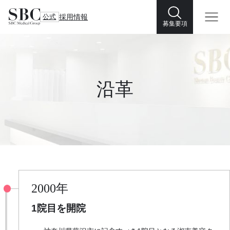
公式
採用情報
募集要項
沿革
2000年
1院目を開院