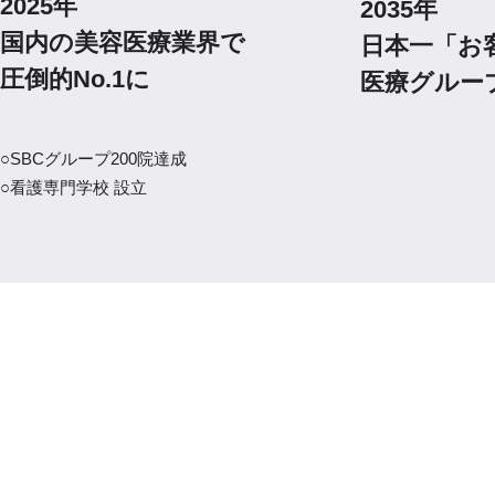
2025年
2035年
国内の美容医療業界で
日本一「お
圧倒的No.1に
医療グルー
○SBCグループ200院達成
○看護専門学校 設立