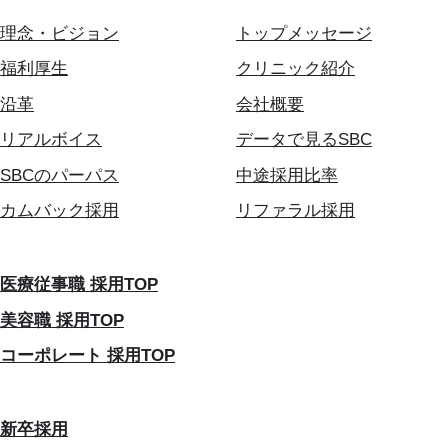
理念・ビジョン
トップメッセージ
福利厚生
クリニック紹介
沿革
会社概要
リアルボイス
データで見るSBC
SBCのパーパス
中途採用比率
カムバック採用
リファラル採用
医療従事職 採用TOP
美容職 採用TOP
コーポレート 採用TOP
新卒採用