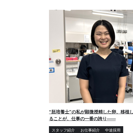
“胚培養士”の私が顕微授精した卵、移植
ることが、仕事の一番の誇り——
スタッフ紹介
お仕事紹介
中途採用