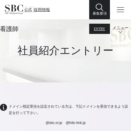
公式
採用情報
募集要項
看護師
メニュー
ENTRY
社員紹介エントリー
ドメイン指定受信を設定されている方は、下記ドメインを受信できるよう設
定を行って下さい。
@sbc.or.jp @hito-link.jp