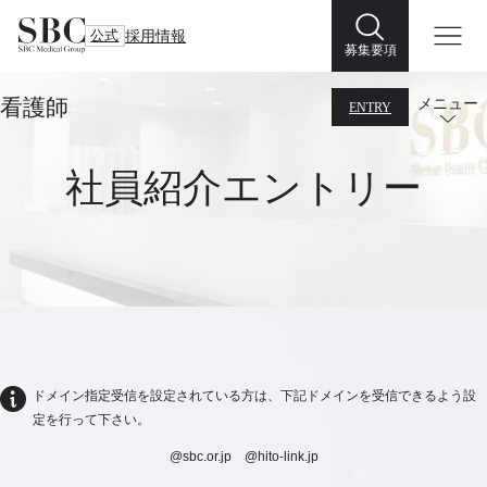
公式
採用情報
募集要項
看護師
メニュー
ENTRY
社員紹介エントリー
ドメイン指定受信を設定されている方は、下記ドメインを受信できるよう設
定を行って下さい。
@sbc.or.jp @hito-link.jp