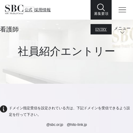
公式
採用情報
募集要項
看護師
メニュー
ENTRY
社員紹介エントリー
ドメイン指定受信を設定されている方は、下記ドメインを受信できるよう設
定を行って下さい。
@sbc.or.jp @hito-link.jp