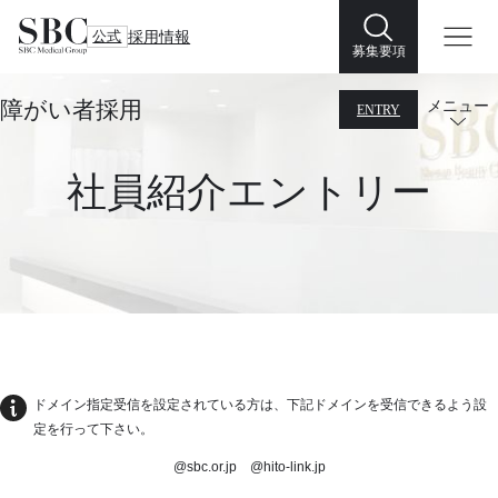
公式
採用情報
募集要項
障がい者採用
メニュー
ENTRY
社員紹介エントリー
ドメイン指定受信を設定されている方は、下記ドメインを受信できるよう設
定を行って下さい。
@sbc.or.jp @hito-link.jp