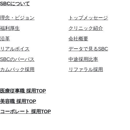
SBCについて
理念・ビジョン
トップメッセージ
福利厚生
クリニック紹介
沿革
会社概要
リアルボイス
データで見るSBC
SBCのパーパス
中途採用比率
カムバック採用
リファラル採用
医療従事職 採用TOP
美容職 採用TOP
コーポレート 採用TOP