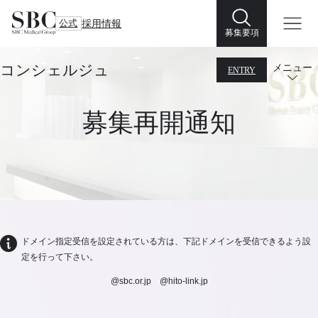
公式
採用情報
募集要項
コンシェルジュ
メニュー
ENTRY
募集再開通知
ドメイン指定受信を設定されている方は、下記ドメインを受信できるよう設
定を行って下さい。
@sbc.or.jp @hito-link.jp