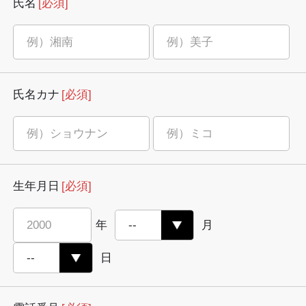
氏名
[必須]
氏名カナ
[必須]
生年月日
[必須]
年
月
日