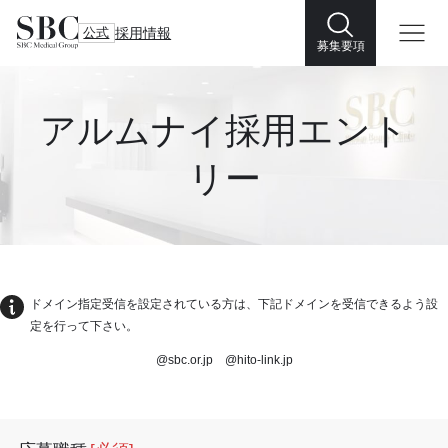
公式
採用情報
募集要項
アルムナイ採用エント
リー
ドメイン指定受信を設定されている方は、下記ドメインを受信できるよう設
定を行って下さい。
@sbc.or.jp @hito-link.jp