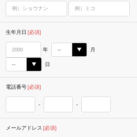
生年月日
[必須]
年
月
日
電話番号
[必須]
-
-
メールアドレス
[必須]