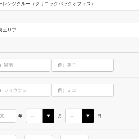
年
月
日