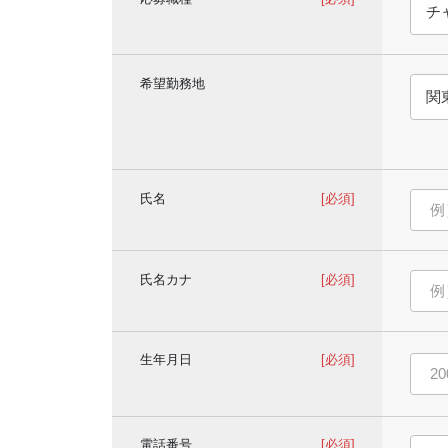
希望勤務地
氏名
[必須]
氏名カナ
[必須]
生年月日
[必須]
電話番号
[必須]