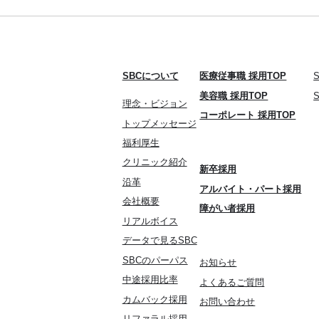
SBCについて
医療従事職 採用TOP
美容職 採用TOP
理念・ビジョン
コーポレート 採用TOP
トップメッセージ
福利厚生
クリニック紹介
新卒採用
沿革
アルバイト・パート採用
会社概要
障がい者採用
リアルボイス
データで見るSBC
SBCのパーパス
お知らせ
中途採用比率
よくあるご質問
カムバック採用
お問い合わせ
リファラル採用