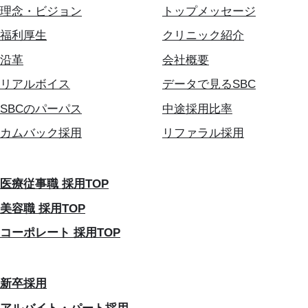
理念・ビジョン
トップメッセージ
福利厚生
クリニック紹介
沿革
会社概要
リアルボイス
データで見るSBC
SBCのパーパス
中途採用比率
カムバック採用
リファラル採用
医療従事職 採用TOP
美容職 採用TOP
コーポレート 採用TOP
新卒採用