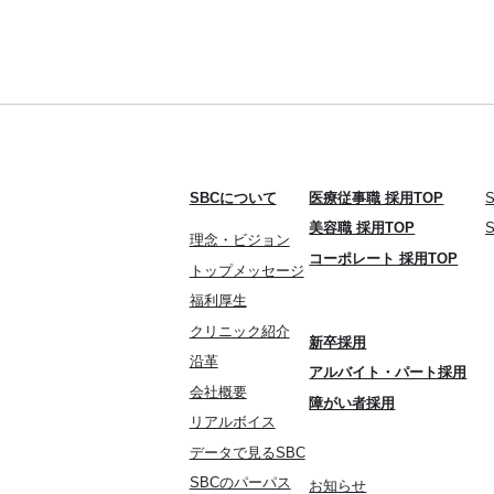
SBCについて
医療従事職 採用TOP
美容職 採用TOP
理念・ビジョン
コーポレート 採用TOP
トップメッセージ
福利厚生
クリニック紹介
新卒採用
沿革
アルバイト・パート採用
会社概要
障がい者採用
リアルボイス
データで見るSBC
SBCのパーパス
お知らせ