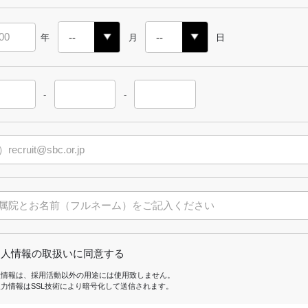
年
月
日
-
-
個人情報の取扱いに同意する
人情報は、採用活動以外の用途には使用致しません。
入力情報はSSL技術により暗号化して送信されます。