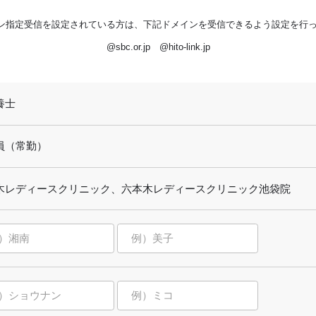
ン指定受信を設定されている方は、下記ドメインを受信できるよう設定を行
@sbc.or.jp @hito-link.jp
養士
員（常勤）
木レディースクリニック、六本木レディースクリニック池袋院