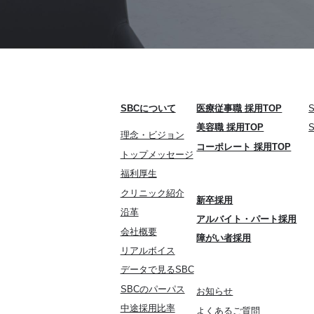
SBCについて
医療従事職 採用TOP
美容職 採用TOP
理念・ビジョン
コーポレート 採用TOP
トップメッセージ
福利厚生
クリニック紹介
新卒採用
沿革
アルバイト・パート採用
会社概要
障がい者採用
リアルボイス
データで見るSBC
SBCのパーパス
お知らせ
中途採用比率
よくあるご質問