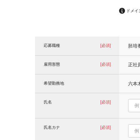
ドメイ
応募職種
[必須]
胚培
雇用形態
[必須]
正社
希望勤務地
六本
氏名
[必須]
氏名カナ
[必須]