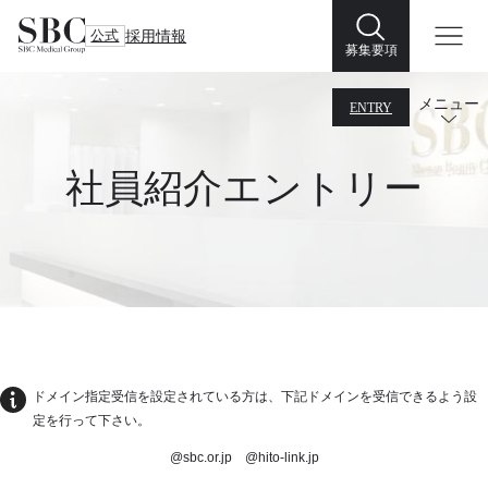
公式
採用情報
募集要項
メニュー
ENTRY
社員紹介エントリー
ドメイン指定受信を設定されている方は、下記ドメインを受信できるよう設
定を行って下さい。
@sbc.or.jp @hito-link.jp