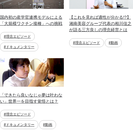
国内初の産学官連携モデルによる
【これを見れば適性が分かる!?】
「大規模ワクチン接種」への挑戦
湘南美容グループ代表の相川佳之
が語る三方良しの理念経営とは
#理念エピソード
#理念エピソード
#動画
#ドキュメンタリー
「できたら良いなじゃ夢は叶わな
い」世界一を目指す覚悟とは？
#理念エピソード
#ドキュメンタリー
#動画