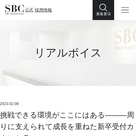
公式
採用情報
募集要項
リアルボイス
2023.02.08
挑戦できる環境がここにはある―――周
りに支えられて成長を重ねた新卒受付カ