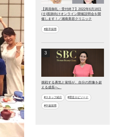
【満員御礼・受付終了】2022年6月18日
(土)医師向けオンライン開催説明会を開
催します！／湘南美容クリニック
#新卒採用
挑戦する勇気と覚悟が、自分の想像を超
える成長へ。
#スタッフ紹介
#理念エピソード
#中途採用