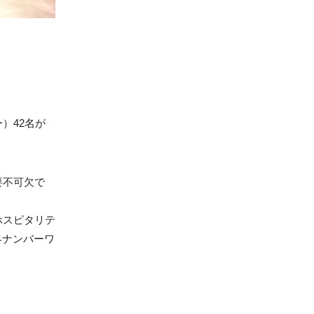
）42名が
要不可欠で
ホスピタリテ
界ナンバーワ