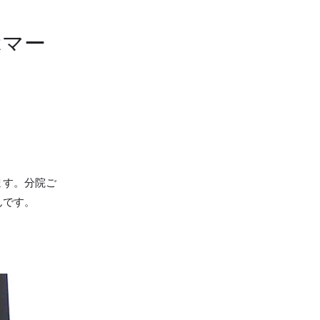
ぶマー
ます。分院ご
んです。