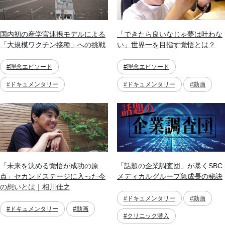
国内初の産学官連携モデルによる
「できたら良いなじゃ夢は叶わな
「大規模ワクチン接種」への挑戦
い」世界一を目指す覚悟とは？
#理念エピソード
#理念エピソード
#ドキュメンタリー
#ドキュメンタリー
#動画
「未来を決める覚悟が成功の原
「話題の企業調査団」が暴くSBC
点」セカンドステージに入った今
メディカルグループ急成長の秘訣
の想いとは｜相川佳之
#ドキュメンタリー
#動画
#ドキュメンタリー
#動画
#クリニック潜入