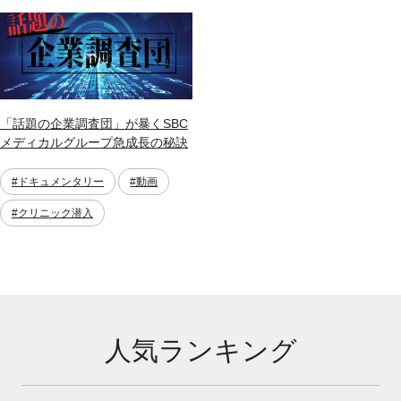
「話題の企業調査団」が暴くSBC
メディカルグループ急成長の秘訣
#ドキュメンタリー
#動画
#クリニック潜入
人気ランキング