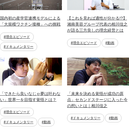
国内初の産学官連携モデルによる
【これを見れば適性が分かる!?】
「大規模ワクチン接種」への挑戦
湘南美容グループ代表の相川佳之
が語る三方良しの理念経営とは
#理念エピソード
#理念エピソード
#動画
#ドキュメンタリー
「できたら良いなじゃ夢は叶わな
「未来を決める覚悟が成功の原
い」世界一を目指す覚悟とは？
点」セカンドステージに入った今
の想いとは｜相川佳之
#理念エピソード
#ドキュメンタリー
#動画
#ドキュメンタリー
#動画