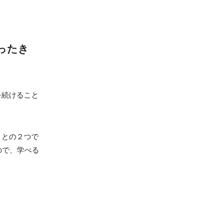
ったき
を続けること
ことの２つで
ので、学べる