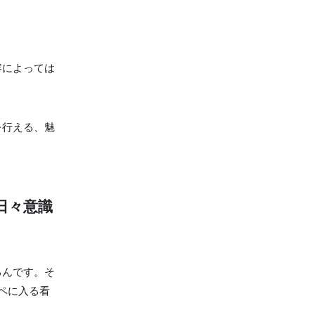
容によっては
を行える、魅
日々意識
るんです。そ
ペに入る看