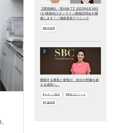
【満員御礼・受付終了】2022年6月18日
(土)医師向けオンライン開催説明会を開
催します！／湘南美容クリニック
#新卒採用
挑戦する勇気と覚悟が、自分の想像を超
える成長へ。
#スタッフ紹介
#理念エピソード
#中途採用
社。