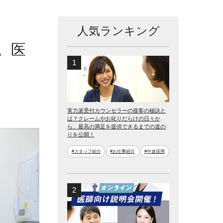
人気ランキング
。医
。
実力派受付カウンセラーの接客の秘訣と
は？クレームやお叱りだらけの日々か
ら、最高の満足を提供できるまでの道の
りを公開！
#スタッフ紹介
#お仕事紹介
#中途採用