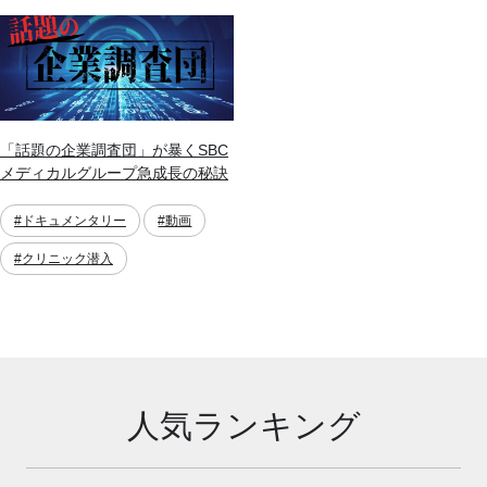
「話題の企業調査団」が暴くSBC
メディカルグループ急成長の秘訣
#ドキュメンタリー
#動画
#クリニック潜入
人気ランキング