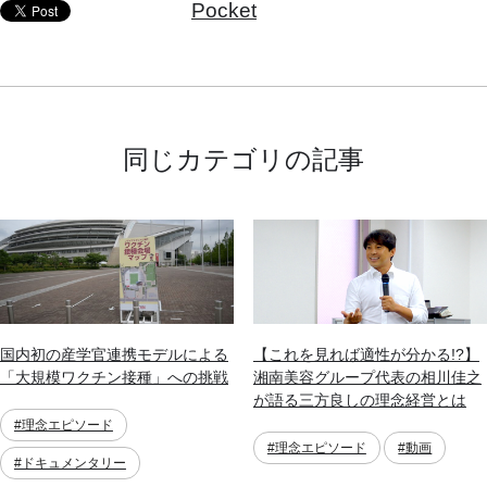
Pocket
同じカテゴリの記事
国内初の産学官連携モデルによる
【これを見れば適性が分かる!?】
「大規模ワクチン接種」への挑戦
湘南美容グループ代表の相川佳之
が語る三方良しの理念経営とは
#理念エピソード
#理念エピソード
#動画
#ドキュメンタリー