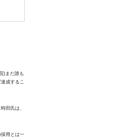
0院)まだ誰も
ば達成するこ
に時田氏は、
。
の採用とは一