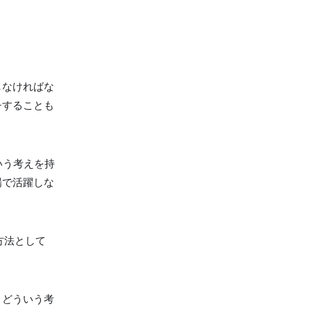
しなければな
チすることも
いう考えを持
場で活躍しな
方法として
、どういう考