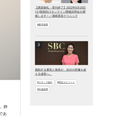
【満員御礼・受付終了】2022年6月18日
(土)医師向けオンライン開催説明会を開
催します！／湘南美容クリニック
#新卒採用
挑戦する勇気と覚悟が、自分の想像を超
える成長へ。
#スタッフ紹介
#理念エピソード
#中途採用
躍。静
であ