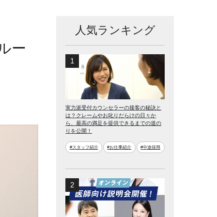
人気ランキング
ルー
実力派受付カウンセラーの接客の秘訣と
は？クレームやお叱りだらけの日々か
ら、最高の満足を提供できるまでの道の
りを公開！
#スタッフ紹介
#お仕事紹介
#中途採用