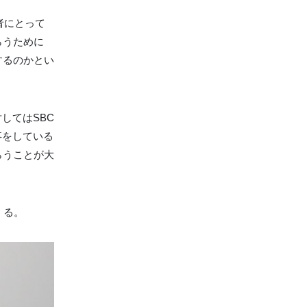
者にとって
らうために
するのかとい
してはSBC
事をしている
らうことが大
くる。