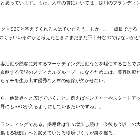
なと思っています。また、人材の質においては、採用のブランディ
ニック＝SBCと答えてくれる人は多いだろう。しかし、「成長できる
どれのくらいいるのかと考えたときにまだまだ不十分なのではないか
集客活動や顧客に対するマーケティング活動などを駆使することで
に貢献する伝説のメディカルグループ」になるためには、美容医療
からイチを生み出す優秀な人材の確保が欠かせない。
から、他業界へと広げていくこと。例えばベンチャーやスタートア
野にもSBCが入るようにしていきたいですね。」
ブランディングである。採用数は年々増加し続け、今後も今以上の
、集まる状態」へと変えていける環境づくりが鍵を握る。