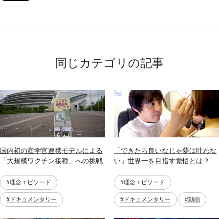
同じカテゴリの記事
国内初の産学官連携モデルによる
「できたら良いなじゃ夢は叶わな
「大規模ワクチン接種」への挑戦
い」世界一を目指す覚悟とは？
#理念エピソード
#理念エピソード
#ドキュメンタリー
#ドキュメンタリー
#動画