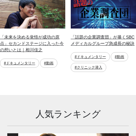
「未来を決める覚悟が成功の原
「話題の企業調査団」が暴くSBC
点」セカンドステージに入った今
メディカルグループ急成長の秘訣
の想いとは｜相川佳之
#ドキュメンタリー
#動画
#ドキュメンタリー
#動画
#クリニック潜入
人気ランキング