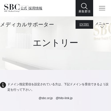
公式
採用情報
募集要項
メディカルサポーター
メニュー
ENTRY
エントリー
ドメイン指定受信を設定されている方は、下記ドメインを受信できるよう設
定を行って下さい。
@sbc.or.jp @hito-link.jp