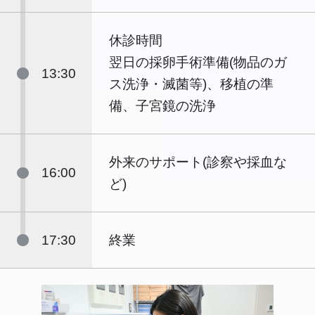
休診時間
翌日の採卵手術準備(物品のガ
13:30
ス洗浄・滅菌等)、移植の準
備、子宮鏡の洗浄
外来のサポート(診察や採血な
16:00
ど)
17:30
終業