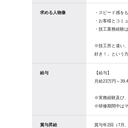
求める
人物像
・スピード感を
・お客様とコミ
・技工業務経験
※技工所と違い
好き！」という
給与
【給与】
月給23万円～39.
※実務経験及び
※研修期間中はマ
賞与昇給
賞与年2回（7月