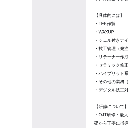
【具体的には】
・TEK作製
・WAXUP
・シェル付きナ
・技工管理（発
・リテーナー作
・セラミック修
・ハイブリット系
・その他の業務
・デジタル技工
【研修について
・OJT研修：最
礎から丁寧に指