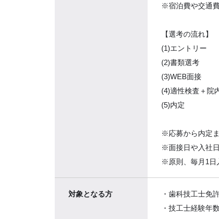
※宿泊費や交通
【選考の流れ】
(1)エントリー
(2)書類選考
(3)WEB面接
(4)適性検査＋院
(5)内定
※応募から内定ま
※面接日や入社
※原則、毎月1日
対象
となる方
・歯科技工士免
・技工士経験年