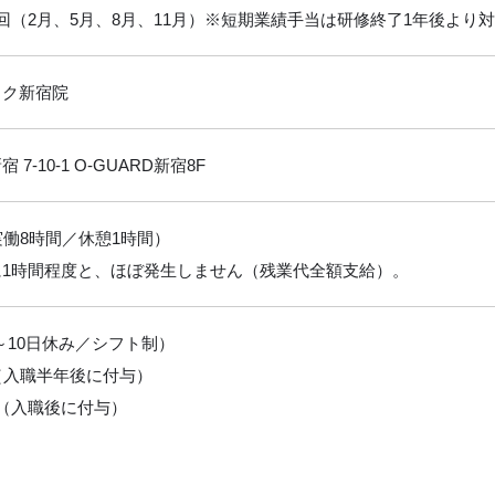
回（2月、5月、8月、11月）※短期業績手当は研修終了1年後より
ック新宿院
7-10-1 O-GUARD新宿8F
0 （実働8時間／休憩1時間）
に1時間程度と、ほぼ発生しません（残業代全額支給）。
9～10日休み／シフト制）
（入職半年後に付与）
（入職後に付与）