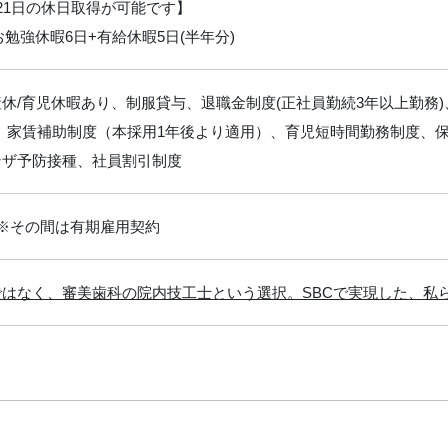
21日の休日取得が可能です】
お勉強休暇6日+有給休暇5日(半年分)
休/育児休暇あり、制服貸与、退職金制度(正社員勤続3年以上勤務
）、家賃補助制度（本採用1年後より適用）、育児短時間勤務制度、
ンザ予防接種、社員割引制度
※その間は有期雇用契約
はなく、審美歯科の院内技工士という選択。SBCで実現した、私