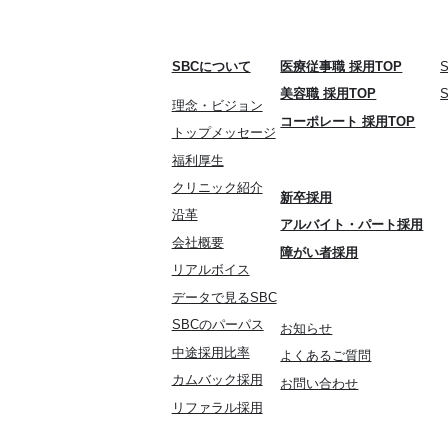
SBCについて
医療従事職 採用TOP
美容職 採用TOP
理念・ビジョン
コーポレート 採用TOP
トップメッセージ
福利厚生
クリニック紹介
新卒採用
沿革
アルバイト・パート採用
会社概要
障がい者採用
リアルボイス
データで見るSBC
SBCのパーパス
お知らせ
中途採用比率
よくあるご質問
カムバック採用
お問い合わせ
リファラル採用