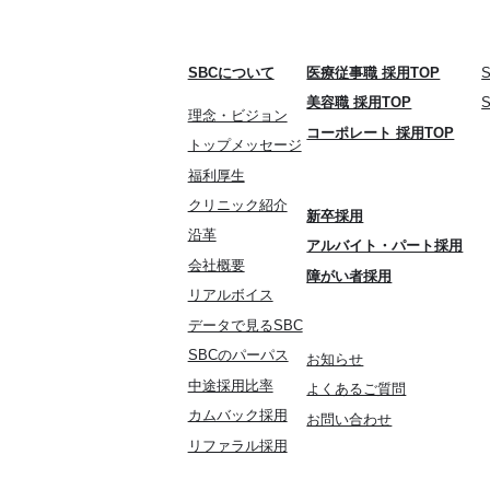
SBCについて
医療従事職 採用TOP
美容職 採用TOP
理念・ビジョン
コーポレート 採用TOP
トップメッセージ
福利厚生
クリニック紹介
新卒採用
沿革
アルバイト・パート採用
会社概要
障がい者採用
リアルボイス
データで見るSBC
SBCのパーパス
お知らせ
中途採用比率
よくあるご質問
カムバック採用
お問い合わせ
リファラル採用