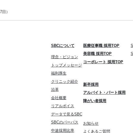
7日）
SBCについて
医療従事職 採用TOP
美容職 採用TOP
理念・ビジョン
コーポレート 採用TOP
トップメッセージ
福利厚生
クリニック紹介
新卒採用
沿革
アルバイト・パート採用
会社概要
障がい者採用
リアルボイス
データで見るSBC
SBCのパーパス
お知らせ
中途採用比率
よくあるご質問