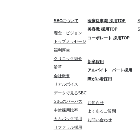
SBCについて
医療従事職 採用TOP
美容職 採用TOP
理念・ビジョン
コーポレート 採用TOP
トップメッセージ
福利厚生
クリニック紹介
新卒採用
沿革
アルバイト・パート採用
会社概要
障がい者採用
リアルボイス
データで見るSBC
SBCのパーパス
お知らせ
中途採用比率
よくあるご質問
カムバック採用
お問い合わせ
リファラル採用