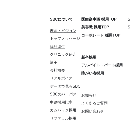
SBCについて
医療従事職 採用TOP
美容職 採用TOP
理念・ビジョン
コーポレート 採用TOP
トップメッセージ
福利厚生
クリニック紹介
新卒採用
沿革
アルバイト・パート採用
会社概要
障がい者採用
リアルボイス
データで見るSBC
SBCのパーパス
お知らせ
中途採用比率
よくあるご質問
カムバック採用
お問い合わせ
リファラル採用