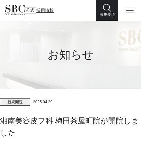
公式
採用情報
募集要項
お知らせ
新規開院
2025.04.29
湘南美容皮フ科 梅田茶屋町院が開院しま
した